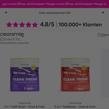
huis! 📦
Voor 22:00 besteld? Morgen in huis! 📦
Voor 22:00 besteld? Morgen in huis! 📦
Voo
Skip to content
Gratis verzending boven €40
Previous
Nex
Clearsmile
Search
Cart
M
Search for...
Gerelateerde producten
Clearsmile
Clearsmile
5 in 1 Tooth Brush - Clean & Fresh
5-in-1 Toothbrush – Clean & Fresh