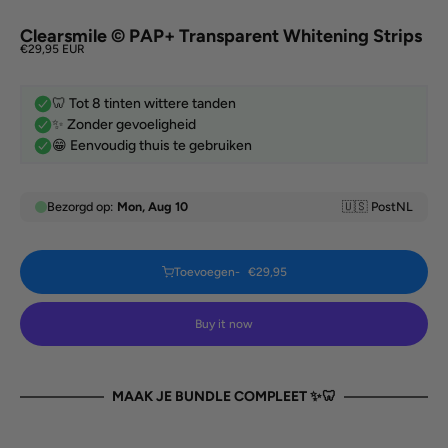
Clearsmile © PAP+ Transparent Whitening Strips
Sale price
€29,95 EUR
Toevoegen
€29,95
Buy it now