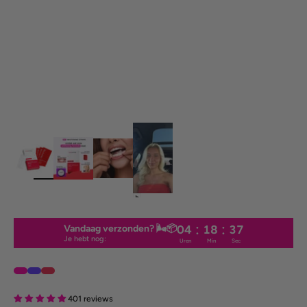
:
:
Vandaag verzonden? 🌬️📦
04
18
36
Je hebt nog:
Uren
Min
Sec
401 reviews