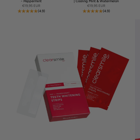
- Peppermint
| Cooling Mint & Watermelon
Sale price
Sale price
€19,95 EUR
€19,95 EUR
(4.9)
(4.9)