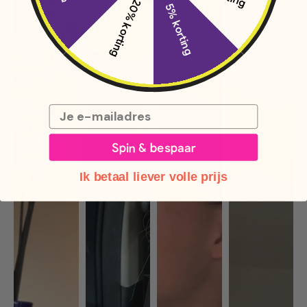
20% korting
5% korting
Email
Spin & bespaar
Ik betaal liever volle prijs