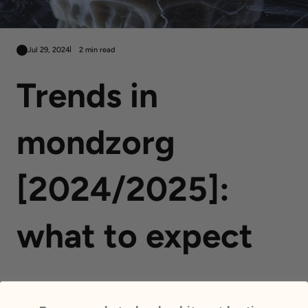
Jul 29, 2024
2 min read
Trends in
mondzorg
[2024/2025]:
what to expect