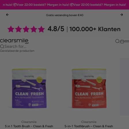
n huis! 📦
Voor 22:00 besteld? Morgen in huis! 📦
Voor 22:00 besteld? Morgen in huis! 📦
V
Skip to content
Gratis verzending boven €40
Previous
Nex
Clearsmile
Search
Cart
M
Search for...
Gerelateerde producten
Clearsmile
Clearsmile
5 in 1 Tooth Brush - Clean & Fresh
5-in-1 Toothbrush – Clean & Fresh